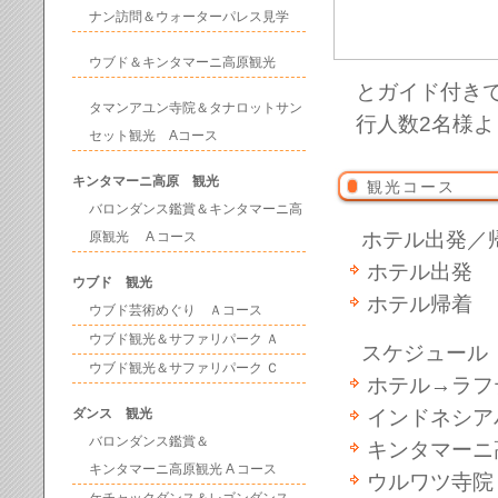
ナン訪問＆ウォーターパレス見学
ウブド＆キンタマーニ高原観光
とガイド付き
タマンアユン寺院＆タナロットサン
行人数2名様よ
セット観光 Aコース
キンタマーニ高原 観光
観光コース
バロンダンス鑑賞＆キンタマーニ高
ホテル出発／
原観光 A コース
ホテル出発 
ウブド 観光
ホテル帰着 
ウブド芸術めぐり Ａコース
ウブド観光＆サファリパーク Ａ
スケジュール
ウブド観光＆サファリパーク Ｃ
ホテル→ラフ
ダンス 観光
インドネシア
バロンダンス鑑賞＆
キンタマーニ
キンタマーニ高原観光 A コース
ウルワツ寺院