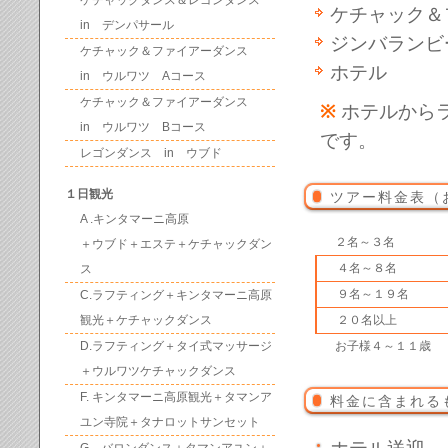
ケチャックダンス＆レゴンダンス
ケチャック＆
in デンパサール
ジンバランビ
ケチャック＆ファイアーダンス
ホテル
in ウルワツ Aコース
ケチャック＆ファイアーダンス
※
ホテルから
in ウルワツ Bコース
です。
レゴンダンス in ウブド
１日観光
ツアー料金表（
A .キンタマーニ高原
２名～３名
＋ウブド＋エステ＋ケチャックダン
４名～８名
ス
９名～１９名
C.ラフティング＋キンタマーニ高原
観光＋ケチャックダンス
２０名以上
D.ラフティング＋タイ式マッサージ
お子様４～１１歳
＋ウルワツケチャックダンス
F. キンタマーニ高原観光＋タマンア
料金に含まれる
ユン寺院＋タナロットサンセット