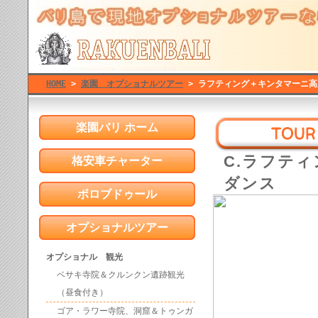
HOME
>
楽園 オプショナルツアー
> ラフティング＋キンタマーニ
楽園バリ ホーム
C.ラフテ
格安車チャーター
ダンス
ボロブドゥール
オプショナルツアー
オプショナル 観光
ベサキ寺院＆クルンクン遺跡観光
（昼食付き）
ゴア・ラワー寺院、洞窟＆トゥンガ