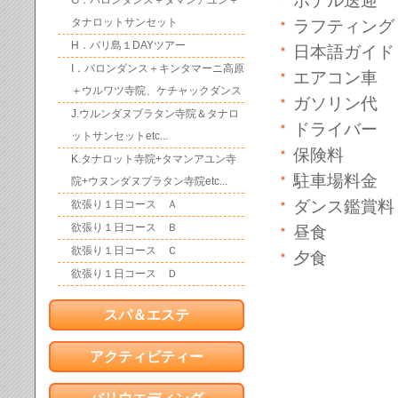
ホテル送迎
G．バロンダンス＋タマンアユン＋
タナロットサンセット
ラフティング
H．バリ島１DAYツアー
日本語ガイド
I．バロンダンス＋キンタマーニ高原
エアコン車
＋ウルワツ寺院、ケチャックダンス
ガソリン代
J.ウルンダヌブラタン寺院＆タナロ
ドライバー
ットサンセットetc...
保険料
K.タナロット寺院+タマンアユン寺
駐車場料金
院+ウヌンダヌプラタン寺院etc...
ダンス鑑賞料
欲張り１日コース Ａ
欲張り１日コース Ｂ
昼食
欲張り１日コース Ｃ
夕食
欲張り１日コース Ｄ
お問合せ
申し込
スパ＆エステ
アクティビティー